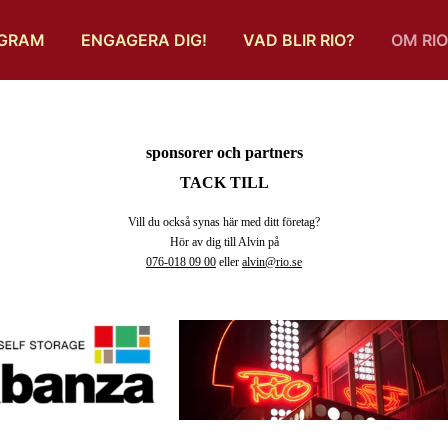
OGRAM
ENGAGERA DIG!
VAD BLIR RIO?
OM RIO
sponsorer och partners
TACK
TILL
Vill du också synas här med ditt företag?
Hör av dig till Alvin på
076-018 09 00
eller
alvin@rio.se