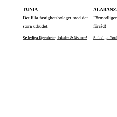
TUNIA
ALABANZ
Det lilla fastighetsbolaget med det
Förmodligen 
stora utbudet.
förråd!
Se lediga lägenheter, lokaler & läs mer!
Se lediga
förr