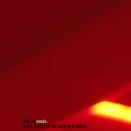
Bli vol
ontär.
KULTUREN BEHÖVER DIG!