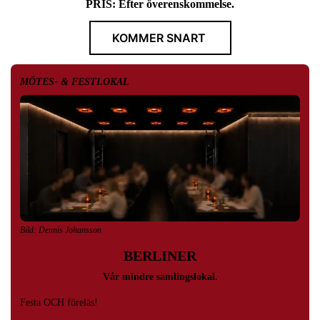
PRIS: Efter överenskommelse.
KOMMER SNART
MÖTES- & FESTLOKAL
Bild: Dennis Johansson
BERLINER
Vår mindre samlingslokal.
Festa OCH föreläs!