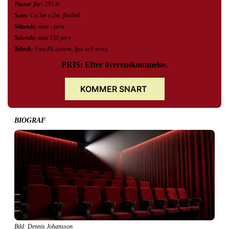
Passar för:
295 kr
Scen:
Ca 5m x 2m, flexibel
Sittande:
max - pers
Stående:
max 150 pers
Teknik:
Fast PA-system, ljus och tross.
PRIS: Efter överenskommelse.
KOMMER SNART
BIOGRAF
Bild: Dennis Johansson