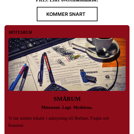
KOMMER SNART
MÖTESRUM
SMÅRUM
Mötesrum. Logé. Myshörna.
Vi har mindre lokaler i anknytning till Berliner, Foajén och
Kontoret.