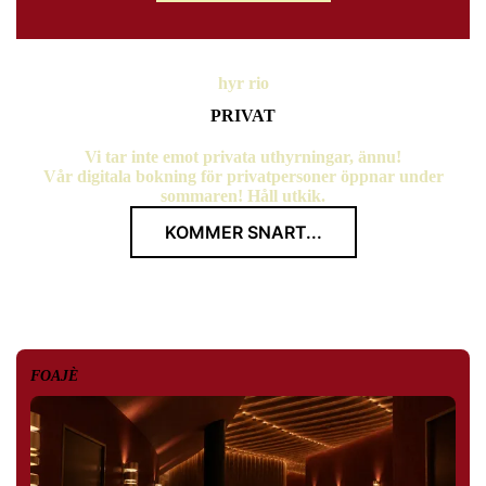
hyr rio
PRIVAT
Vi tar inte emot privata uthyrningar, ännu!
Vår digitala bokning för privatpersoner öppnar under
sommaren! Håll utkik.
KOMMER SNART...
FOAJÈ